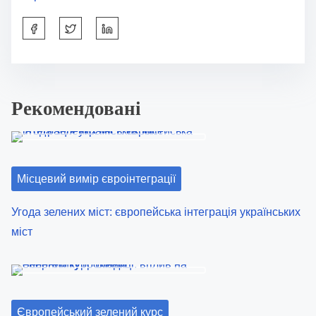
S
h
a
r
Рекомендовані
e
t
h
i
Місцевий вимір євроінтеграції
s
p
Угода зелених міст: європейська інтеграція українських
o
міст
s
t
o
n
Європейський зелений курс