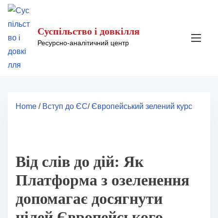
S
k
Суспільство і довкілля
i
Ресурсно-аналітичний центр
p
t
o
c
o
Home
/
Вступ до ЄС
/
Європейський зелений курс
n
t
e
n
Від слів до дій: Як
t
Платформа з озеленення
допомагає досягнути
цілей Європейського