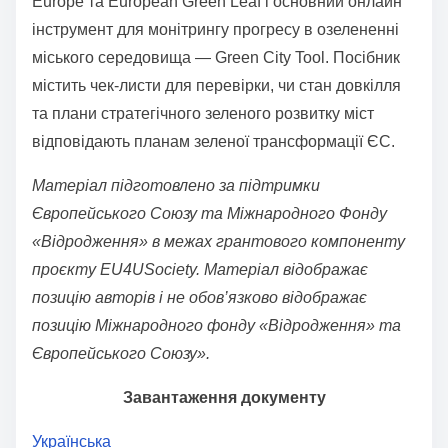
Europe та European Green Leaf і основний онлайн
t
інструмент для монітрингу прогресу в озелененні
o
міського середовища — Green City Tool. Посібник
n
містить чек-листи для перевірки, чи стан довкілля
:
та плани стратегічного зеленого розвитку міст
відповідають планам зеленої трансформації ЄС.
Матеріал підготовлено за підтримки
Європейського Союзу та Міжнародного Фонду
«Відродження» в межах грантового компоненту
проєкту EU4USociety. Матеріал відображає
позицію авторів і не обов’язково відображає
позицію Міжнародного фонду «Відродження» та
Європейського Союзу».
Завантаження документу
Українська