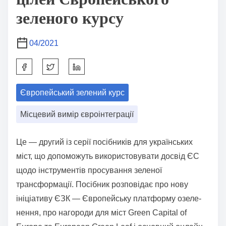
зеленого курсу
04/2021
S
h
Європейський зелений курс
a
r
Місцевий вимір євроінтеграції
e
t
Це — другий із серії посібників для українських
h
міст, що допоможуть використовувати досвід ЄС
i
щодо інструментів просування зеленої
s
трансформації. Посібник розповідає про нову
p
ініціативу ЄЗК — Європейську платформу озеле-
o
нення, про нагороди для міст Green Capital of
s