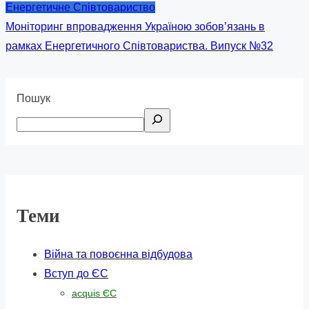
Енергетичне Співтовариство
Моніторинг впровадження Україною зобов’язань в
рамках Енергетичного Співтовариства. Випуск №32
Пошук
Теми
Війна та повоєнна відбудова
Вступ до ЄС
acquis ЄС