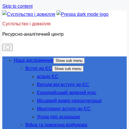
Skip to content
Суспільство і довкілля
Ресурсно-аналітичний центр
Наші дослідження
Show sub menu
Вступ до ЄС
Show sub menu
acquis ЄС
Вигоди від вступу до ЄС
Європейський зелений курс
Місцевий вимір євроінтеграції
Моніторинг вступу до ЄС
Угода про асоціацію
Війна та повоєнна відбудова