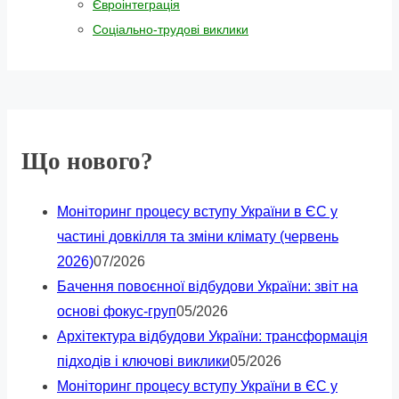
Євроінтеграція
Соціально-трудові виклики
Що нового?
Моніторинг процесу вступу України в ЄС у
частині довкілля та зміни клімату (червень
2026)
07/2026
Бачення повоєнної відбудови України: звіт на
основі фокус-груп
05/2026
Архітектура відбудови України: трансформація
підходів і ключові виклики
05/2026
Моніторинг процесу вступу України в ЄС у