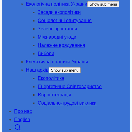
Екологічна політика України
Show sub menu
Засади екополітики
Соціологічні опитування
Зелене зростання
Міжнародні угоди
Належне врядування
Вибори
Кліматична політика України
Наш архів
Show sub menu
Екополітика
Енергетичне Співтовариство
Євроінтеграція
Соціально-трудові виклики
Про нас
English