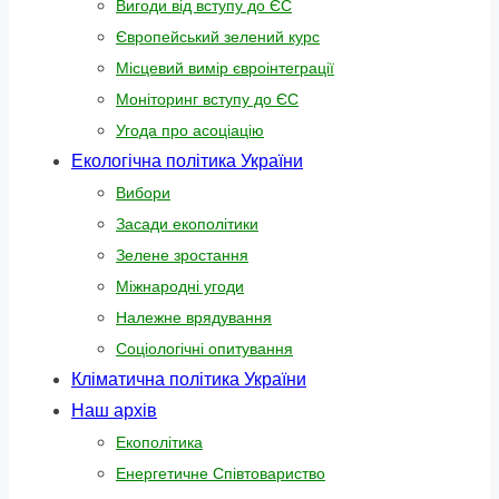
Вигоди від вступу до ЄС
Європейський зелений курс
Місцевий вимір євроінтеграції
Моніторинг вступу до ЄС
Угода про асоціацію
Екологічна політика України
Вибори
Засади екополітики
Зелене зростання
Міжнародні угоди
Належне врядування
Соціологічні опитування
Кліматична політика України
Наш архів
Екополітика
Енергетичне Співтовариство