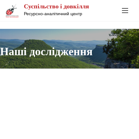
S
Суспільство і довкілля
k
Ресурсно-аналітичний центр
i
p
t
o
Наші дослідження
c
o
n
t
e
n
t