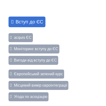
Вступ до ЄС
acquis ЄС
Моніторинг вступу до ЄС
Вигоди від вступу до ЄС
Європейський зелений курс
Місцевий вимір євроінтеграції
Угода по асоціацію