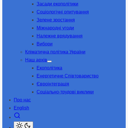
Засади екополітики
sub
menu
Соціологічні опитування
Зелене зростання
Міжнародні угоди
Належне врядування
Вибори
Кліматична політика України
Наш архів
Show
Екополітика
sub
menu
Енергетичне Співтовариство
Євроінтеграція
Соціально-трудові виклики
Про нас
English