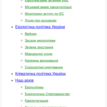
Європейський зелений курс
Місцевий вимір євроінтеграції
Моніторинг вступу до ЄС
Угода про асоціацію
Екологічна політика України
Вибори
Засади екополітики
Зелене зростання
Міжнародні угоди
Належне врядування
Соціологічні опитування
Кліматична політика України
Наш архів
Екополітика
Енергетичне Співтовариство
Євроінтеграція