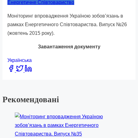
this
Енергетичне Співтовариство
post
Моніторинг впровадження Україною зобов’язань в
on:
рамках Енергетичного Співтовариства. Випуск №26
(жовтень 2015 року).
Завантаження документу
Українська
Share
this
post
on:
Рекомендовані