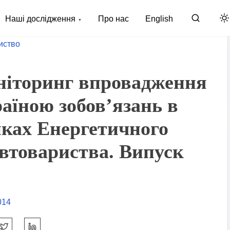
Наші дослідження
Про нас
English
иство
іторинг впровадження
аїною зобов’язань в
ках Енергетичного
втовариства. Випуск
014