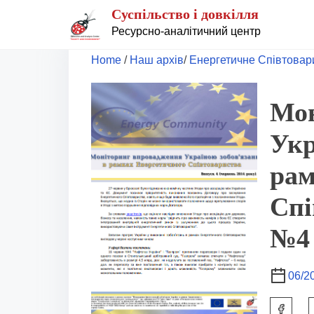
S
Суспільство і довкілля
k
Ресурсно-аналітичний центр
i
Home
/
Наш архів
/
Енергетичне Співтовар
p
t
Мон
o
Укр
c
o
рам
n
Спі
t
e
№4
n
t
06/2
S