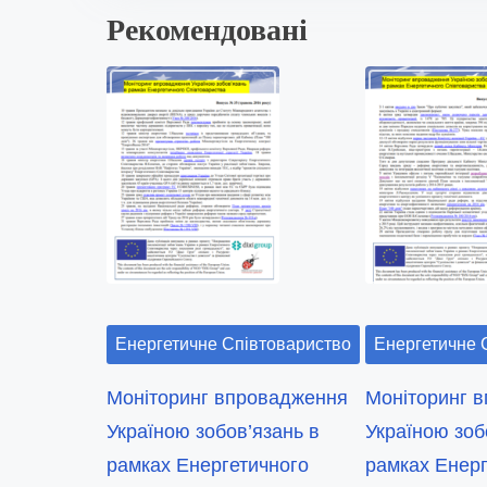
:
Рекомендовані
t
h
i
s
p
o
s
t
o
n
:
Енергетичне Співтовариство
Енергетичне 
Моніторинг впровадження
Моніторинг 
Україною зобов’язань в
Україною зоб
рамках Енергетичного
рамках Енерг