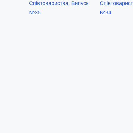
Співтовариства. Випуск
Співтоварист
№35
№34