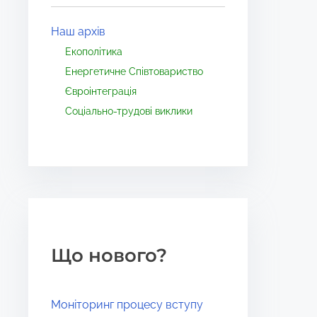
Наш архів
Екополітика
Енергетичне Співтовариство
Євроінтеграція
Соціально-трудові виклики
Що нового?
Моніторинг процесу вступу