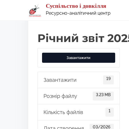
S
Суспільство і довкілля
k
Ресурсно-аналітичний центр
i
p
Річний звіт 202
t
o
c
Завантажити
o
n
19
Завантажити
t
e
3.23 MB
Розмір файлу
n
t
1
Кількість файлів
03/2026
Дата створення