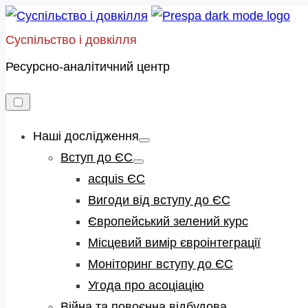
Skip
to
Суспільство і довкілля
content
Ресурсно-аналітичний центр
Наші дослідження
Show
sub
Вступ до ЄС
menu
Show
sub
acquis ЄС
menu
Вигоди від вступу до ЄС
Європейський зелений курс
Місцевий вимір євроінтеграції
Моніторинг вступу до ЄС
Угода про асоціацію
Війна та повоєнна відбудова