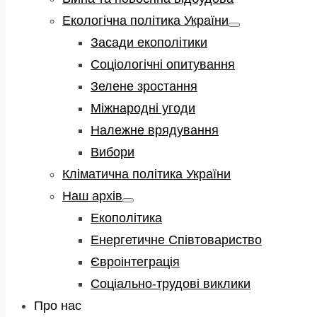
Екологічна політика України
Show
sub
Засади екополітики
menu
Соціологічні опитування
Зелене зростання
Міжнародні угоди
Належне врядування
Вибори
Кліматична політика України
Наш архів
Show
sub
Екополітика
menu
Енергетичне Співтовариство
Євроінтеграція
Соціально-трудові виклики
Про нас