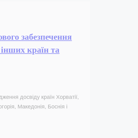
ового забезпечення
 інших країн та
дження досвіду країн Хорватії,
горія, Македонія, Боснія і