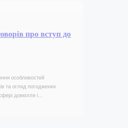
говорів про вступ до
ження особливостей
ів та огляд погоджених
фері довкілля і...