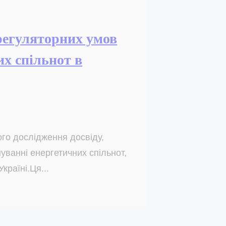
регуляторних умов
их спільнот в
го дослідження досвіду,
уванні енергетичних спільнот,
країні.Ця...