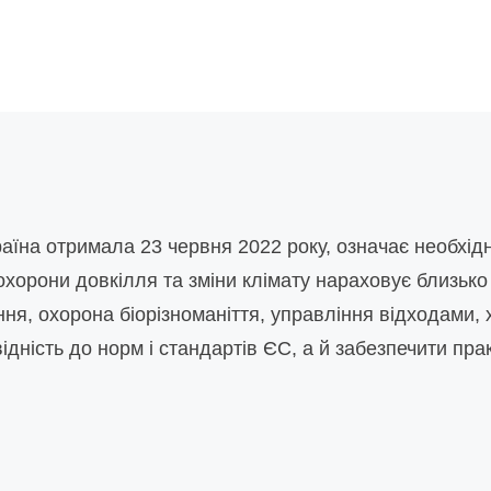
раїна отримала 23 червня 2022 року, означає необхі
охорони довкілля та зміни клімату нараховує близько
я, охорона біорізноманіття, управління відходами, хі
дність до норм і стандартів ЄС, а й забезпечити пра