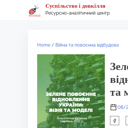
S
Суспільство і довкілля
k
Ресурсно-аналітичний центр
i
p
t
Home
/
Війна та повоєнна відбудова
o
c
Зел
o
n
від
t
та 
e
n
08/
t
S