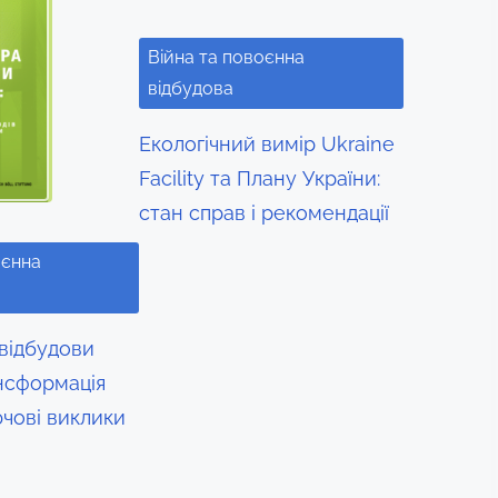
Війна та повоєнна
відбудова
Екологічний вимір Ukraine
Facility та Плану України:
стан справ і рекомендації
оєнна
 відбудови
ансформація
лючові виклики