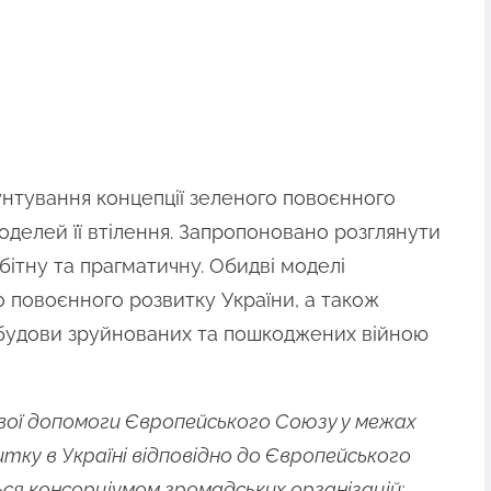
унтування концепції зеленого повоєнного
делей її втілення. Запропоновано розглянути
бітну та прагматичну. Обидві моделі
 повоєнного розвитку України, а також
ідбудови зруйнованих та пошкоджених війною
ової допомоги Європейського Союзу у межах
тку в Україні відповідно до Європейського
ся консорціумом громадських організацій: