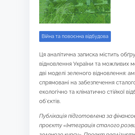
h
a
r
e
Війна та повоєнна відбудова
t
h
Ця аналітична записка містить обґр
i
відновлення України та можливих мо
s
дві моделі зеленого відновлення: ам
p
спрямовані на забезпечення сталого
o
екологічно та кліматично стійкої в
s
обʼєктів.
t
o
Публікація підготовлена за фінанс
n
проєкту «Інтеграція сталого розви
:
зеленого курсу». Проект реалізуєть