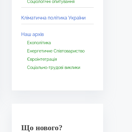
Соціологічні опитування
Кліматична політика України
Наш архів
Екополітика
Енергетичне Співтовариство
Євроінтеграція
Соціально-трудові виклики
Що нового?