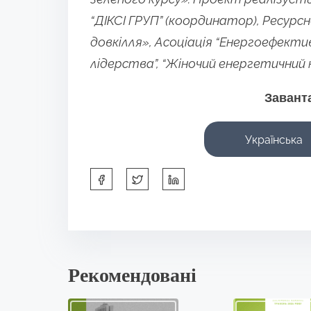
“ДІКСІ ГРУП” (координатор), Ресурс
довкілля», Асоціація “Енергоефектив
лідерства”, “Жіночий енергетичний кл
Завант
Українська
S
h
a
r
e
Рекомендовані
t
h