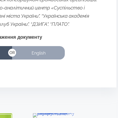
но-аналітичний центр «Суспільство і
ні міста України”, “Українська академія
уб України”, “ДЗИГА”, “ПЛАТО”.
аження документу
English
OR