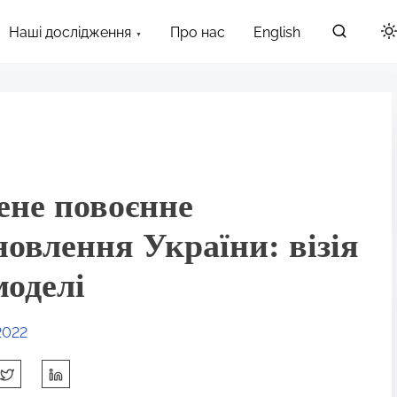
Наші дослідження
Про нас
English
ене повоєнне
новлення України: візія
моделі
2022