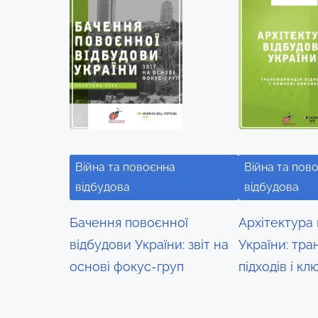
i
s
p
o
s
t
o
n
:
Війна та повоєнна
Війна та пов
відбудова
відбудова
Бачення повоєнної
Архітектура
відбудови України: звіт на
України: тр
основі фокус-груп
підходів і к