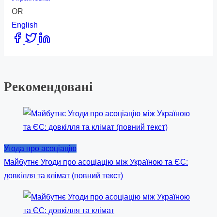
OR
English
Share
this
post
on:
Рекомендовані
Угода про асоціацію
Майбутнє Угоди про асоціацію між Україною та ЄС:
довкілля та клімат (повний текст)