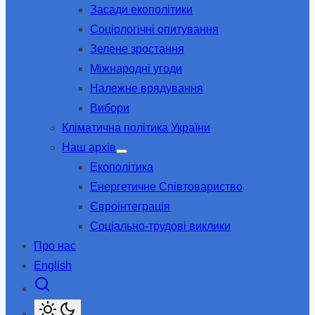
Засади екополітики
sub
menu
Соціологічні опитування
Зелене зростання
Міжнародні угоди
Належне врядування
Вибори
Кліматична політика України
Наш архів
Show
Екополітика
sub
menu
Енергетичне Співтовариство
Євроінтеграція
Соціально-трудові виклики
Про нас
English