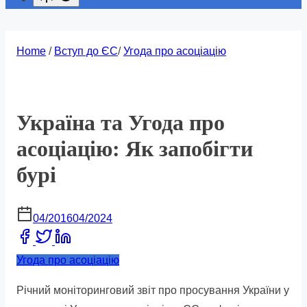
Home
/
Вступ до ЄС
/
Угода про асоціацію
Україна та Угода про
асоціацію: Як запобігти
бурі
04/2016
04/2024
Share
this
Угода про асоціацію
post
Річний моніторинговий звіт про просування України у
on: