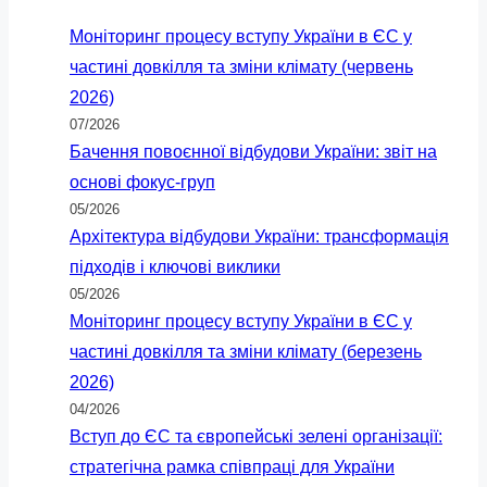
Моніторинг процесу вступу України в ЄС у
частині довкілля та зміни клімату (червень
2026)
07/2026
Бачення повоєнної відбудови України: звіт на
основі фокус-груп
05/2026
Архітектура відбудови України: трансформація
підходів і ключові виклики
05/2026
Моніторинг процесу вступу України в ЄС у
частині довкілля та зміни клімату (березень
2026)
04/2026
Вступ до ЄС та європейські зелені організації:
стратегічна рамка співпраці для України