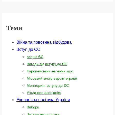
Теми
Війна та повоєнна відбудова
Вступ до ЄС
acquis ЄС
Вигоди від вступу до ЄС
Європейський зелений курс
Місцевий вимір євроінтеграції
Моніторинг вступу до ЄС
Угода про асоціацію
Екологічна політика України
Вибори
Засади екополітики