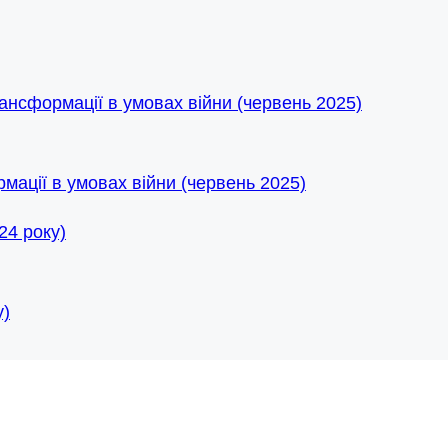
мації в умовах війни (червень 2025)
у)