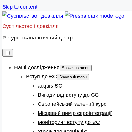
Skip to content
Суспільство і довкілля
Ресурсно-аналітичний центр
Наші дослідження
Show sub menu
Вступ до ЄС
Show sub menu
acquis ЄС
Вигоди від вступу до ЄС
Європейський зелений курс
Місцевий вимір євроінтеграції
Моніторинг вступу до ЄС
Угода про асоціацію