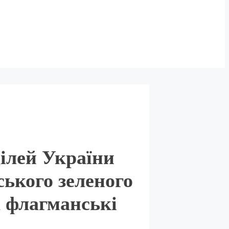
ілей України
ського зеленого
а флагманські