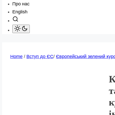
Про нас
English
Home
/
Вступ до ЄС
/
Європейський зелений кур
К
т
к
і