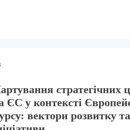
с
артування стратегічних ц
а ЄС у контексті Європей
урсу: вектори розвитку т
ніціативи