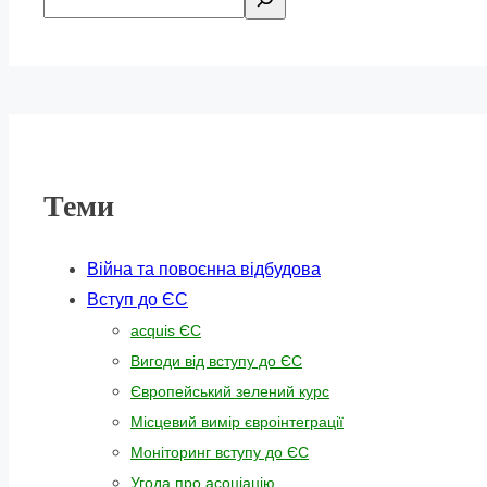
Теми
Війна та повоєнна відбудова
Вступ до ЄС
acquis ЄС
Вигоди від вступу до ЄС
Європейський зелений курс
Місцевий вимір євроінтеграції
Моніторинг вступу до ЄС
Угода про асоціацію