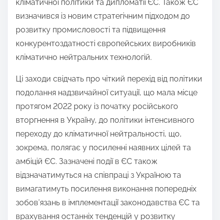
кліматичної політики та дипломатії ЄС. Також ЄС
o
визначився із новим стратегічним підходом до
n
розвитку промисловості та підвищення
:
конкурентоздатності європейських виробників
кліматично нейтральних технологій.
Ці заходи свідчать про чіткий перехід від політики
подолання надзвичайної ситуації, що мала місце
протягом 2022 року із початку російського
вторгнення в Україну, до політики інтенсивного
переходу до кліматичної нейтральності, що,
зокрема, полягає у посиленні наявних цілей та
амбіцій ЄС. Зазначені події в ЄС також
відзначатимуться на співпраці з Україною та
вимагатимуть посилення виконання попередніх
зобов’язань в імплементації законодавства ЄС та
врахування останніх тенденцій у розвитку