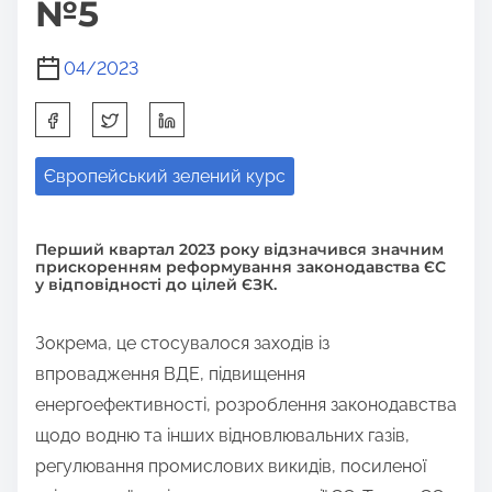
№5
04/2023
S
h
Європейський зелений курс
a
r
e
Перший квартал 2023 року відзначився значним
прискоренням реформування законодавства ЄС
t
у відповідності до цілей ЄЗК.
h
i
Зокрема, це стосувалося заходів із
s
впровадження ВДЕ, підвищення
p
енергоефективності, розроблення законодавства
o
щодо водню та інших відновлювальних газів,
s
регулювання промислових викидів, посиленої
t