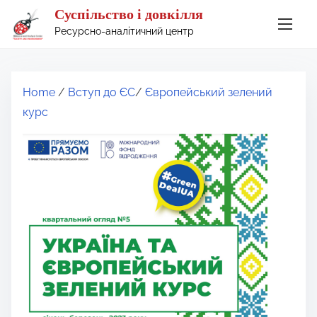
S
Суспільство і довкілля
k
Ресурсно-аналітичний центр
i
p
t
Home
/
Вступ до ЄС
/
Європейський зелений
o
курс
c
o
n
t
e
n
t