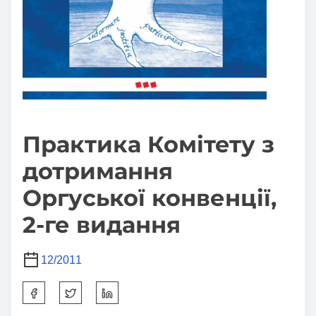
Практика Комітету з
дотримання
Оргуської конвенції,
2-ге видання
12/2011
S
h