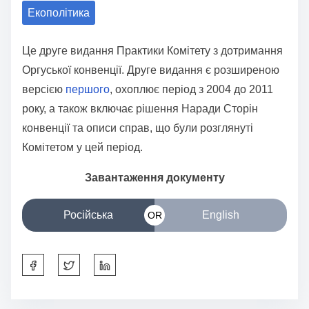
Екополітика
a
r
Це друге видання Практики Комітету з дотримання
e
Оргуської конвенції. Друге видання є розширеною
t
версією
першого
, охоплює період з 2004 до 2011
h
року, а також включає рішення Наради Сторін
i
конвенції та описи справ, що були розглянуті
s
Комітетом у цей період.
p
o
Завантаження документу
s
t
Російська
English
OR
o
n
S
:
h
a