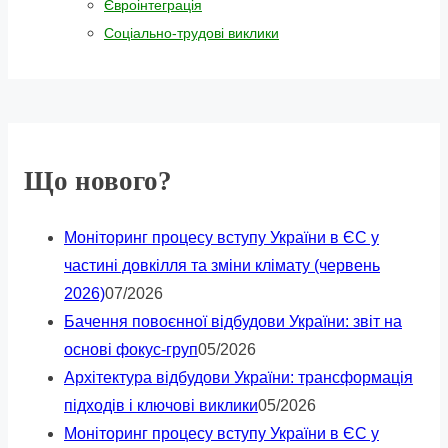
Євроінтеграція
Соціально-трудові виклики
Що нового?
Моніторинг процесу вступу України в ЄС у
частині довкілля та зміни клімату (червень
2026)
07/2026
Бачення повоєнної відбудови України: звіт на
основі фокус-груп
05/2026
Архітектура відбудови України: трансформація
підходів і ключові виклики
05/2026
Моніторинг процесу вступу України в ЄС у