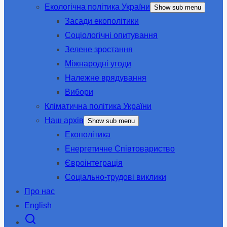
Екологічна політика України
Show sub menu
Засади екополітики
Соціологічні опитування
Зелене зростання
Міжнародні угоди
Належне врядування
Вибори
Кліматична політика України
Наш архів
Show sub menu
Екополітика
Енергетичне Співтовариство
Євроінтеграція
Соціально-трудові виклики
Про нас
English