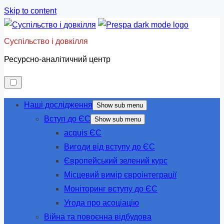
Skip to content
Суспільство і довкілля
Ресурсно-аналітичний центр
Наші дослідження
Show sub menu
Вступ до ЄС
Show sub menu
acquis ЄС
Вигоди від вступу до ЄС
Європейський зелений курс
Місцевий вимір євроінтеграції
Моніторинг вступу до ЄС
Угода про асоціацію
Війна та повоєнна відбудова