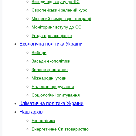
Вигоди від вступу до ЄС
Європейський зелений курс
Місцевий вимір євроінтеграції
Моніторинг вступу до ЄС
Угода про асоціацію
Екологічна політика України
Вибори
Засади екополітики
Зелене зростання
Міжнародні угоди
Належне врядування
Соціологічні опитування
Кліматична політика України
Наш архів
Екополітика
Енергетичне Співтовариство