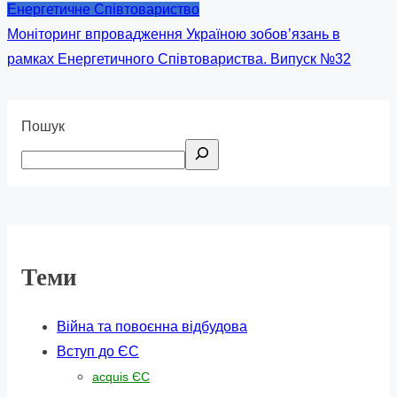
Енергетичне Співтовариство
Моніторинг впровадження Україною зобов’язань в
рамках Енергетичного Співтовариства. Випуск №32
Пошук
Теми
Війна та повоєнна відбудова
Вступ до ЄС
acquis ЄС