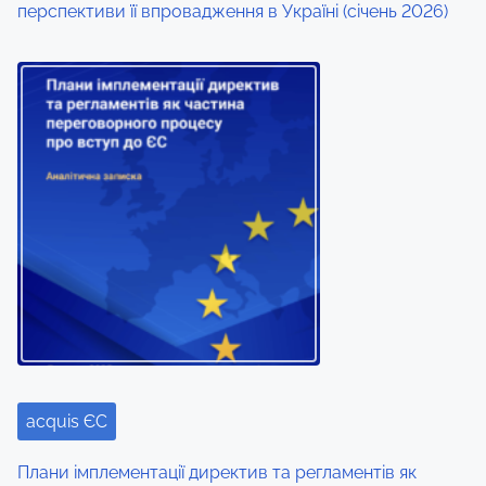
перспективи її впровадження в Україні (січень 2026)
acquis ЄС
Плани імплементації директив та регламентів як