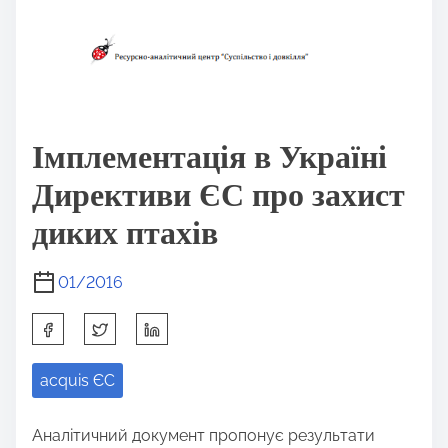
Імплементація в Україні
Директиви ЄС про захист
диких птахів
01/2016
S
h
acquis ЄС
a
r
Аналітичний документ пропонує результати
e