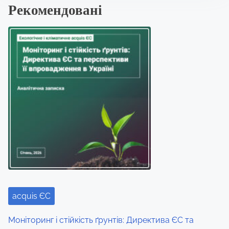
Рекомендовані
e
t
h
i
s
p
o
s
t
o
n
:
acquis ЄС
Моніторинг і стійкість ґрунтів: Директива ЄС та