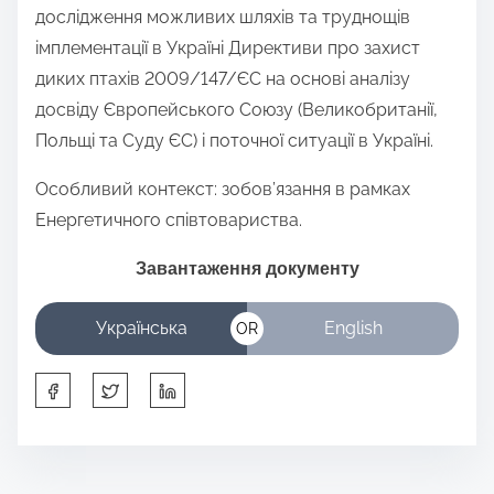
дослідження можливих шляхів та труднощів
t
імплементації в Україні Директиви про захист
h
диких птахів 2009/147/ЄС на основі аналізу
i
досвіду Європейського Союзу (Великобританії,
s
Польщі та Суду ЄС) і поточної ситуації в Україні.
p
o
Особливий контекст: зобов’язання в рамках
s
Енергетичного співтовариства.
t
o
Завантаження документу
n
:
Українська
English
OR
S
h
a
r