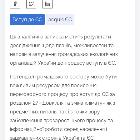
S
h
Вступ до ЄС
acquis ЄС
a
r
Ця аналітична записка містить результати
e
дослідження щодо планів, можливостей та
t
напрямів залучення громадських екологічних
h
організацій України до процесу вступу в ЄС.
i
s
Потенціал громадського сектору може бути
p
важливим ресурсом для посилення
o
переговорного процесу про вступ до ЄС за
s
розділом 27 «Довкілля та зміна клімату» як з
t
предметних питань, так і з точки зору
o
забезпечення прозорості цього процесу та
n
інформаційної роботи серед населення і
:
зацікавлених сторін в Україні та ЄС.