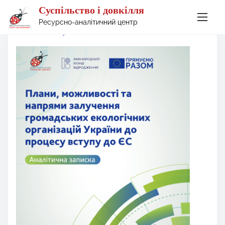
Суспільство і довкілля
S
Ресурсно-аналітичний центр
Home
/
Вступ до ЄС
k
i
p
t
o
c
o
n
t
e
n
t