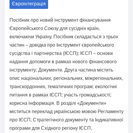
Євроінтеграція
a
r
Посібник про новий інструмент фінансування
e
Європейського Союзу для сусідніх країн,
t
включаючи Україну. Посібник складається з трьох
h
частин – довідка про Інструмент європейського
i
сусідства і партнерства (ІЄСП); ІЄСП – основи
s
надання допомоги в рамках нового фінансового
p
інструменту; Документи. Друга частина містить
o
опис національних, регіональних, міжрегіональних,
s
транскордонних, тематичних програм; екологічні
t
питання в рамках ІЄСП; участь громадськості;
o
корисна інформація. В розділі «Документи»
n
міститься переклад українською мовою Регламенту
:
про ІЄСП, Стратегічного документу та Індикативної
програми для Східного регіону ІЄСП,