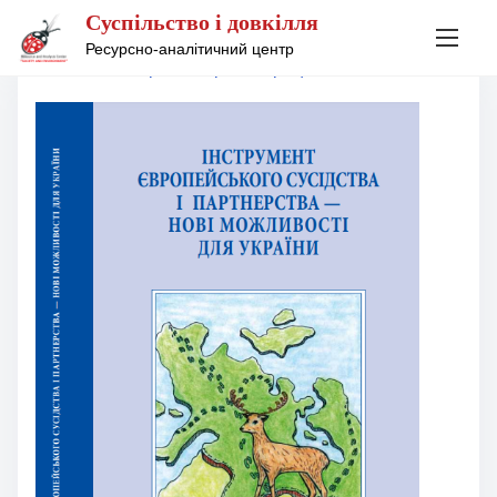
Суспільство і довкілля
S
Ресурсно-аналітичний центр
Home
/
Наш архів
/
Євроінтеграція
k
i
p
t
o
c
o
n
t
e
n
t