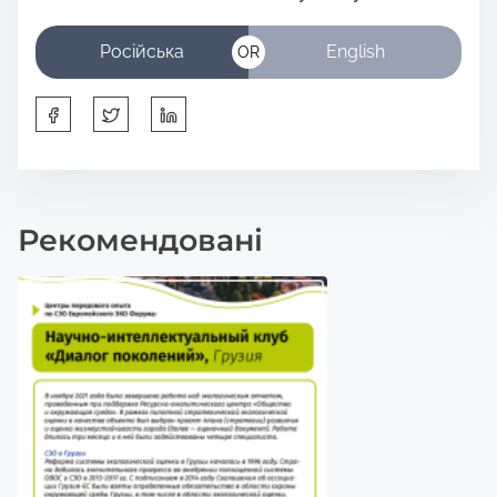
Російська
English
OR
S
h
a
r
Рекомендовані
e
t
h
i
s
p
o
s
t