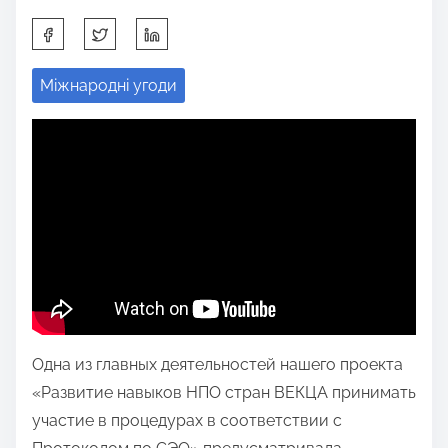
S
h
Міжнародні угоди
a
r
e
t
h
i
s
p
o
s
Одна из главных деятельностей нашего проекта
t
«Развитие навыков НПО стран ВЕКЦА принимать
o
участие в процедурах в соответствии с
n