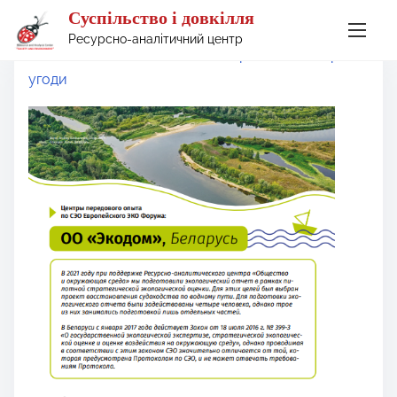
Суспільство і довкілля
S
Ресурсно-аналітичний центр
Home
/
Екологічна політика України
/
Міжнародні
k
угоди
i
p
t
o
c
o
n
t
e
n
t