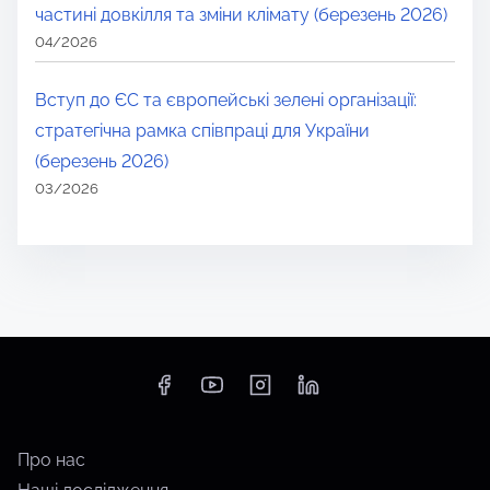
частині довкілля та зміни клімату (березень 2026)
04/2026
Вступ до ЄС та європейські зелені організації:
стратегічна рамка співпраці для України
(березень 2026)
03/2026
Про нас