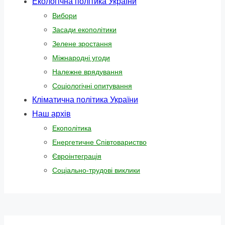
Екологічна політика України
Вибори
Засади екополітики
Зелене зростання
Міжнародні угоди
Належне врядування
Соціологічні опитування
Кліматична політика України
Наш архів
Екополітика
Енергетичне Співтовариство
Євроінтеграція
Соціально-трудові виклики