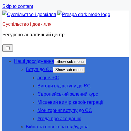
Skip to content
Суспільство і довкілля
Ресурсно-аналітичний центр
Наші дослідження
Show sub menu
Вступ до ЄС
Show sub menu
acquis ЄС
Вигоди від вступу до ЄС
Європейський зелений курс
Місцевий вимір євроінтеграції
Моніторинг вступу до ЄС
Угода про асоціацію
Війна та повоєнна відбудова