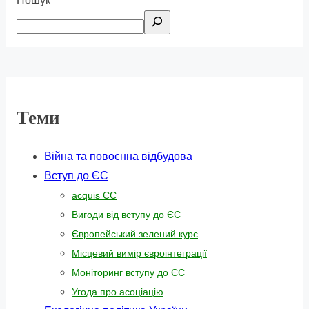
Пошук
Теми
Війна та повоєнна відбудова
Вступ до ЄС
acquis ЄС
Вигоди від вступу до ЄС
Європейський зелений курс
Місцевий вимір євроінтеграції
Моніторинг вступу до ЄС
Угода про асоціацію