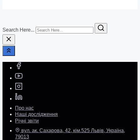
Search Here...
Про нас
Наші дослідження
Річні звіти
вул. ак. Сахарова, 42, кім.525 Львів, Україна,
79013