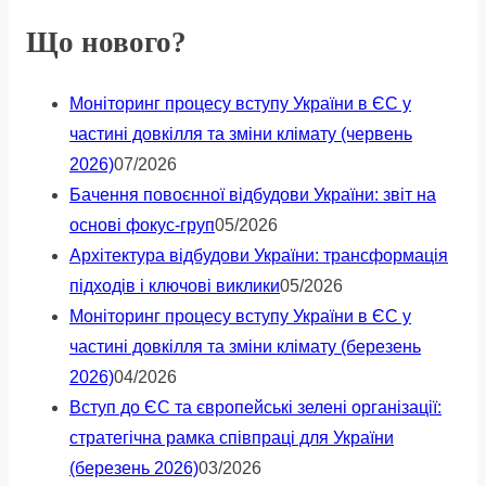
Що нового?
Моніторинг процесу вступу України в ЄС у
частині довкілля та зміни клімату (червень
2026)
07/2026
Бачення повоєнної відбудови України: звіт на
основі фокус-груп
05/2026
Архітектура відбудови України: трансформація
підходів і ключові виклики
05/2026
Моніторинг процесу вступу України в ЄС у
частині довкілля та зміни клімату (березень
2026)
04/2026
Вступ до ЄС та європейські зелені організації:
стратегічна рамка співпраці для України
(березень 2026)
03/2026