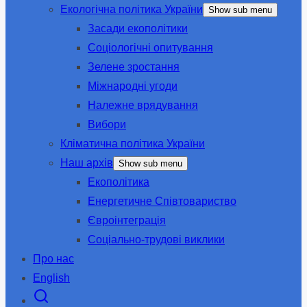
Екологічна політика України
Show sub menu
Засади екополітики
Соціологічні опитування
Зелене зростання
Міжнародні угоди
Належне врядування
Вибори
Кліматична політика України
Наш архів
Show sub menu
Екополітика
Енергетичне Співтовариство
Євроінтеграція
Соціально-трудові виклики
Про нас
English