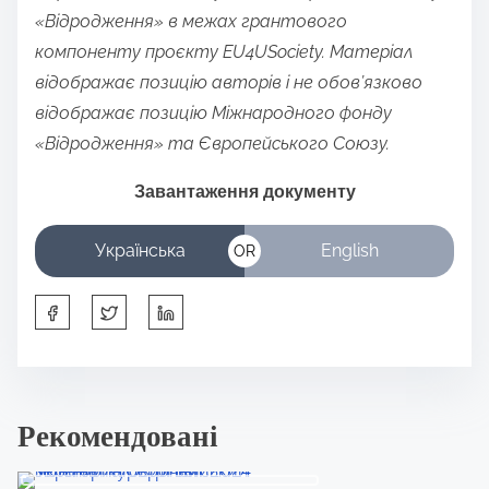
n
«Відродження» в межах грантового
:
компоненту проєкту EU4USociety. Матеріал
відображає позицію авторів і не обов’язково
відображає позицію Міжнародного фонду
«Відродження» та Європейського Союзу.
Завантаження документу
Українська
English
OR
S
h
a
r
Рекомендовані
e
t