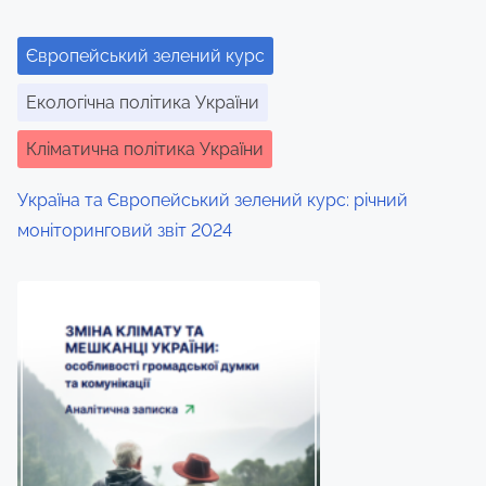
h
i
Європейський зелений курс
s
p
Екологічна політика України
o
Кліматична політика України
s
t
Україна та Європейський зелений курс: річний
o
моніторинговий звіт 2024
n
: