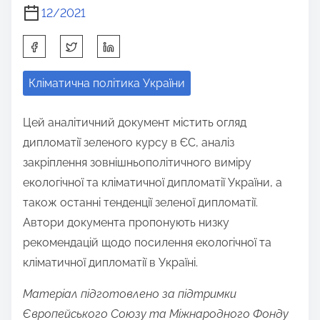
12/2021
S
h
Кліматична політика України
a
r
Цей аналітичний документ містить огляд
e
дипломатії зеленого курсу в ЄС, аналіз
t
закріплення зовнішньополітичного виміру
h
екологічної та кліматичної дипломатії України, а
i
також останні тенденції зеленої дипломатії.
s
Автори документа пропонують низку
p
рекомендацій щодо посилення екологічної та
o
кліматичної дипломатії в Україні.
s
t
Матеріал підготовлено за підтримки
o
Європейського Союзу та Міжнародного Фонду