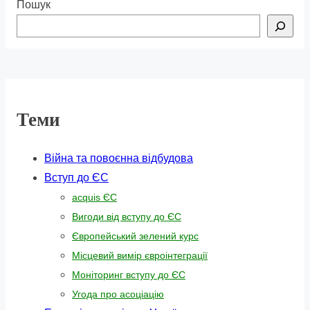
Пошук
Теми
Війна та повоєнна відбудова
Вступ до ЄС
acquis ЄС
Вигоди від вступу до ЄС
Європейський зелений курс
Місцевий вимір євроінтеграції
Моніторинг вступу до ЄС
Угода про асоціацію