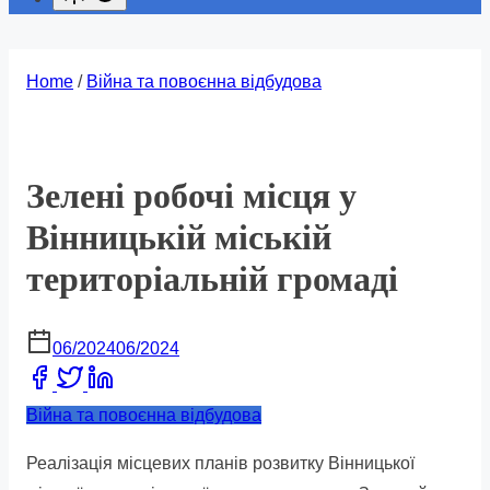
Home
/
Війна та повоєнна відбудова
Зелені робочі місця у
Вінницькій міській
територіальній громаді
06/2024
06/2024
Share
this
Війна та повоєнна відбудова
post
Реалізація місцевих планів розвитку Вінницької
on: