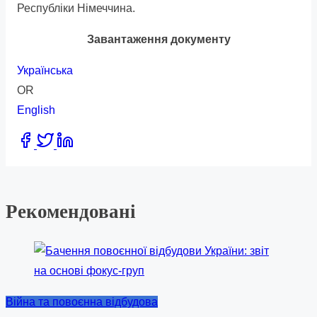
Республіки Німеччина.
Завантаження документу
Українська
OR
English
Share
this
post
on:
Рекомендовані
Війна та повоєнна відбудова