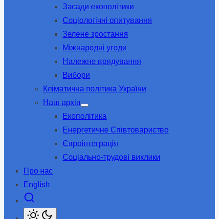
Засади екополітики
sub
menu
Соціологічні опитування
Зелене зростання
Міжнародні угоди
Належне врядування
Вибори
Кліматична політика України
Наш архів
Show
Екополітика
sub
menu
Енергетичне Співтовариство
Євроінтеграція
Соціально-трудові виклики
Про нас
English