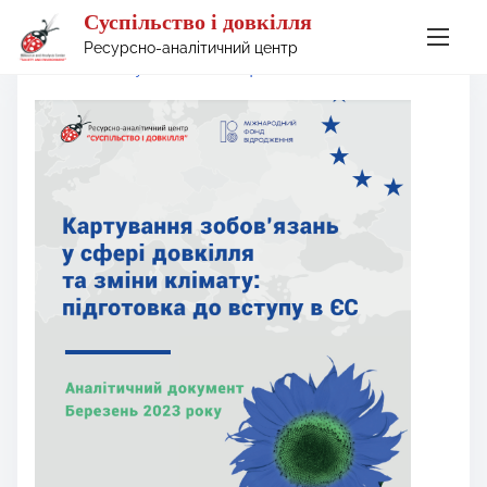
Суспільство і довкілля
S
Ресурсно-аналітичний центр
Home
/
Вступ до ЄС
/
acquis ЄС
k
i
p
t
o
c
o
n
t
e
n
t