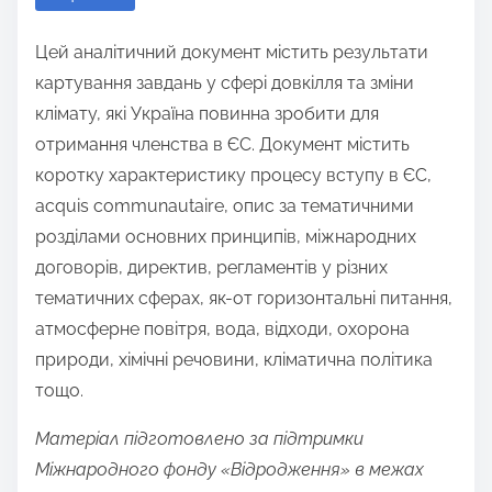
r
Цей аналітичний документ містить результати
e
картування завдань у сфері довкілля та зміни
t
клімату, які Україна повинна зробити для
h
отримання членства в ЄС. Документ містить
i
коротку характеристику процесу вступу в ЄС,
s
acquis communautaire, опис за тематичними
p
розділами основних принципів, міжнародних
o
договорів, директив, регламентів у різних
s
тематичних сферах, як-от горизонтальні питання,
t
атмосферне повітря, вода, відходи, охорона
o
природи, хімічні речовини, кліматична політика
n
тощо.
:
Матеріал підготовлено за підтримки
Міжнародного фонду «Відродження» в межах