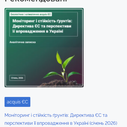
t
h
i
s
p
o
s
t
o
n
:
acquis ЄС
Моніторинг і стійкість ґрунтів: Директива ЄС та
перспективи її впровадження в Україні (січень 2026)