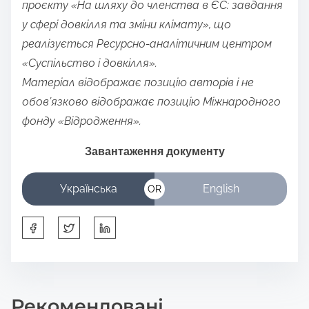
проєкту «На шляху до членства в ЄС: завдання
у сфері довкілля та зміни клімату», що
реалізується Ресурсно-аналітичним центром
«Суспільство і довкілля».
Матеріал відображає позицію авторів і не
обов’язково відображає позицію Міжнародного
фонду «Відродження».
Завантаження документу
Українська
English
OR
S
h
a
r
Рекомендовані
e