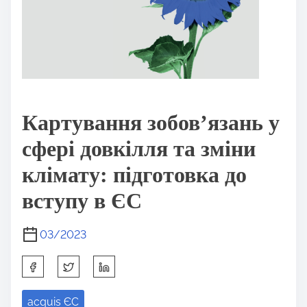
Картування зобов’язань у
сфері довкілля та зміни
клімату: підготовка до
вступу в ЄС
03/2023
S
h
acquis ЄС
a