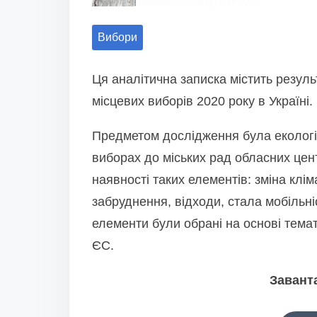
a
r
Вибори
e
t
Ця аналітична записка містить резуль
h
місцевих виборів 2020 року в Україні.
i
Предметом дослідження була екологі
s
виборах до міських рад обласних цен
p
наявності таких елементів: зміна клі
o
забруднення, відходи, стала мобільніс
s
елементи були обрані на основі тема
t
ЄС.
o
n
Завант
: