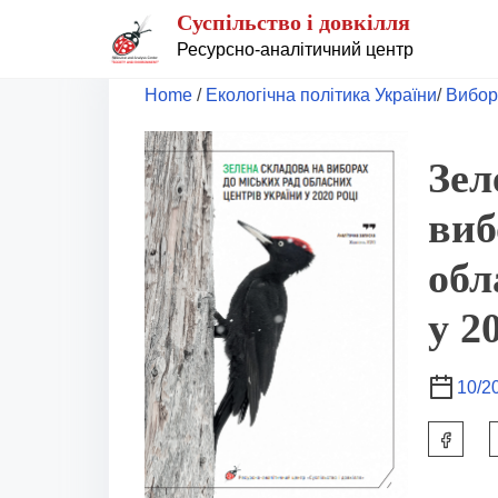
S
Суспільство і довкілля
k
Ресурсно-аналітичний центр
i
Home
/
Екологічна політика України
/
Вибор
p
t
Зел
o
виб
c
o
обл
n
у 2
t
e
10/2
n
t
S
h