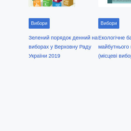
o
n
:
Вибори
Вибори
Зелений порядок денний на
Екологічне б
виборах у Верховну Раду
майбутнього
України 2019
(місцеві вибо