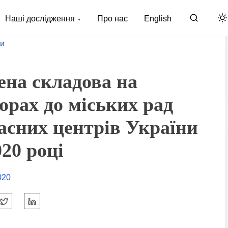
Наші дослідження
Про нас
English
и
ена складова на
орах до міських рад
асних центрів України
020 році
020