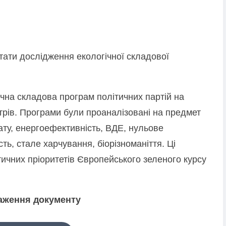
тати дослідження екологічної складової
чна складова програм політичних партій на
трів. Програми були проаналізовані на предмет
мату, енергоефективність, ВДЕ, нульове
ть, стале харчування, біорізноманіття. Ці
тичних пріоритетів Європейського зеленого курсу
аження документу