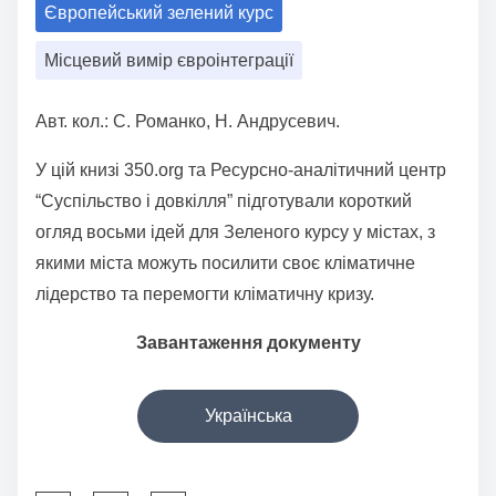
Європейський зелений курс
a
r
Місцевий вимір євроінтеграції
e
t
Авт. кол.: С. Романко, Н. Андрусевич.
h
i
У цій книзі 350.org та Ресурсно-аналітичний центр
s
“Суспільство і довкілля” підготували короткий
p
огляд восьми ідей для Зеленого курсу у містах, з
o
якими міста можуть посилити своє кліматичне
s
лідерство та перемогти кліматичну кризу.
t
Завантаження документу
o
n
Українська
: