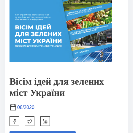
Вісім ідей для зелених
міст України
08/2020
S
h