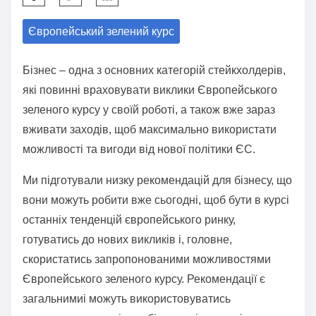
h
Європейський зелений курс
a
r
Бізнес – одна з основних категорій стейкхолдерів,
e
які повинні враховувати виклики Європейського
t
зеленого курсу у своїй роботі, а також вже зараз
h
вживати заходів, щоб максимально використати
i
можливості та вигоди від нової політики ЄС.
s
p
Ми підготували низку рекомендацій для бізнесу, що
o
вони можуть робити вже сьогодні, щоб бути в курсі
s
останніх тенденцій європейського ринку,
t
готуватись до нових викликів і, головне,
o
скористатись запропонованими можливостями
n
Європейського зеленого курсу. Рекомендації є
:
загальнимиі можуть використовуватись