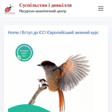
S
Суспільство і довкілля
k
Ресурсно-аналітичний центр
i
p
t
Home
/
Вступ до ЄС
/
Європейський зелений курс
o
c
o
n
t
e
n
t