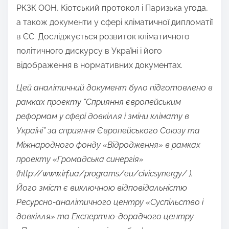
РКЗК ООН, Кіотський протокол і Паризька угода,
o
а також документи у сфері кліматичної дипломатії
n
в ЄС. Досліджується розвиток кліматичного
:
політичного дискурсу в Україні і його
відображення в нормативних документах.
Цей аналітичний документ було підготовлено в
рамках проекту “Сприяння європейським
реформам у сфері довкілля і зміни клімату в
Україні” за сприяння Європейського Союзу та
Міжнародного фонду «Відродження» в рамках
проекту «Громадська синергія»
(http://www.irf.ua/programs/eu/civicsynergy/ ).
Його зміст є виключною відповідальністю
Ресурсно-аналітичного центру «Суспільство і
довкілля» та Експертно-дорадчого центру