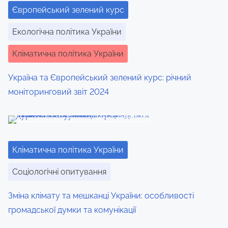
Європейський зелений курс
s
p
Екологічна політика України
o
Кліматична політика України
s
t
Україна та Європейський зелений курс: річний
o
моніторинговий звіт 2024
n
:
Кліматична політика України
Соціологічні опитування
Зміна клімату та мешканці України: особливості
громадської думки та комунікації