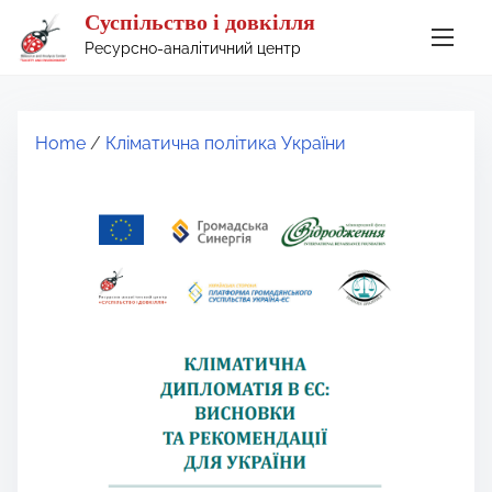
S
Суспільство і довкілля
k
Ресурсно-аналітичний центр
i
p
t
Home
/
Кліматична політика України
o
c
o
n
t
e
n
t