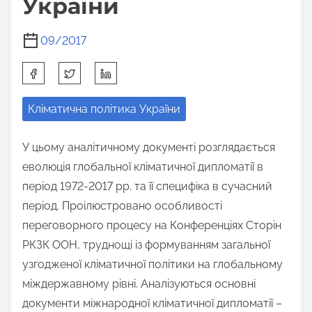
України
09/2017
S
h
Кліматична політика України
a
r
У цьому аналітичному документі розглядається
e
еволюція глобальної кліматичної дипломатії в
t
період 1972-2017 рр. та її специфіка в сучасний
h
період. Проілюстровано особливості
i
переговорного процесу на Конференціях Сторін
s
РКЗК ООН, труднощі із формуванням загальної
p
узгодженої кліматичної політики на глобальному
o
міждержавному рівні. Аналізуються основні
s
документи міжнародної кліматичної дипломатії –
t