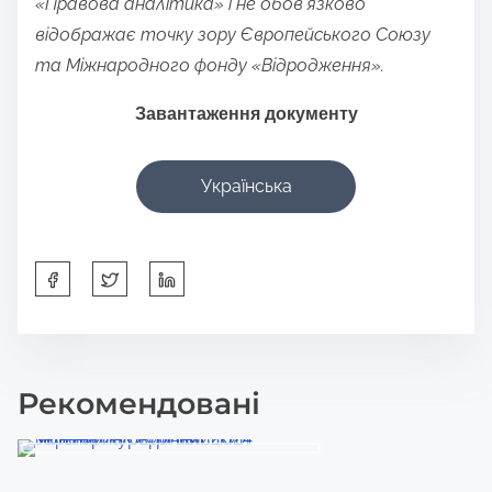
«Правова аналітика» і не обов’язково
відображає точку зору Європейського Союзу
та Міжнародного фонду «Відродження».
Завантаження документу
Українська
S
h
a
r
Рекомендовані
e
t
h
i