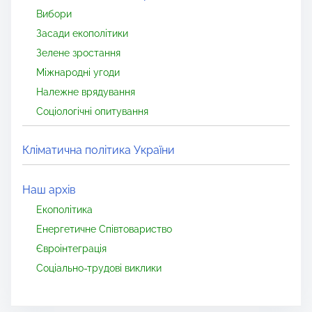
Вибори
Засади екополітики
Зелене зростання
Міжнародні угоди
Належне врядування
Соціологічні опитування
Кліматична політика України
Наш архів
Екополітика
Енергетичне Співтовариство
Євроінтеграція
Соціально-трудові виклики