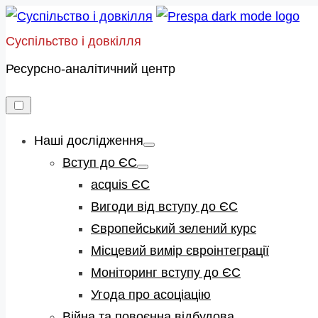
Skip
to
Суспільство і довкілля
content
Ресурсно-аналітичний центр
Наші дослідження
Show
sub
Вступ до ЄС
menu
Show
sub
acquis ЄС
menu
Вигоди від вступу до ЄС
Європейський зелений курс
Місцевий вимір євроінтеграції
Моніторинг вступу до ЄС
Угода про асоціацію
Війна та повоєнна відбудова