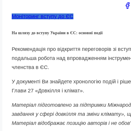
Sh
thi
Моніторинг вступу до ЄС
po
on:
На шляху до вступу України в ЄС: основні події
Рекомендація про відкриття переговорів зі вст
подальша робота над впровадженням інструменту U
членства в ЄС.
У документі Ви знайдете хронологію подій і ріше
Глави 27 «Довкілля і клімат».
Матеріал підготовлено за підтримки Міжнарод
завдання у сфері довкілля та зміни клімату», 
Матеріал відображає позицію авторів і не обо