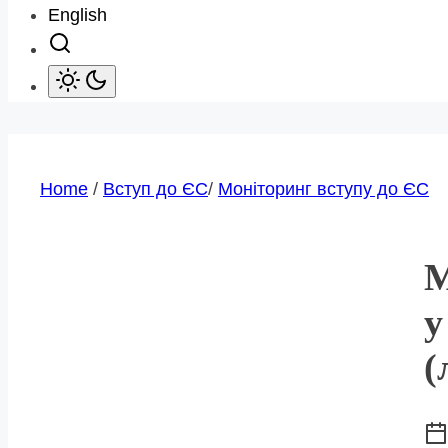
English
Home
/
Вступ до ЄС
/
Моніторинг вступу до ЄС
М
у
(