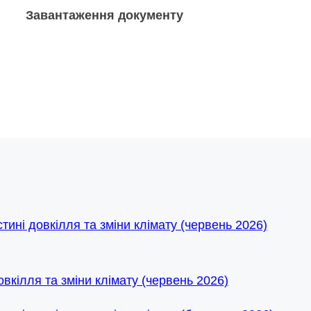
Завантаження документу
овкілля та зміни клімату (червень 2026)