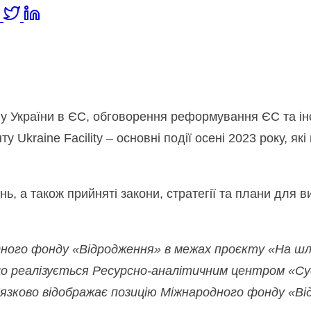
are
s
st
упу України в ЄС, обговорення реформування ЄС та ін
kraine Facility – основні події осені 2023 року, як
нь, а також прийняті закони, стратегії та плани для
ного фонду «Відродження» в межах проєкту «На шл
що реалізується Ресурсно-аналітичним центром «Сус
в’язково відображає позицію Міжнародного фонду «Ві