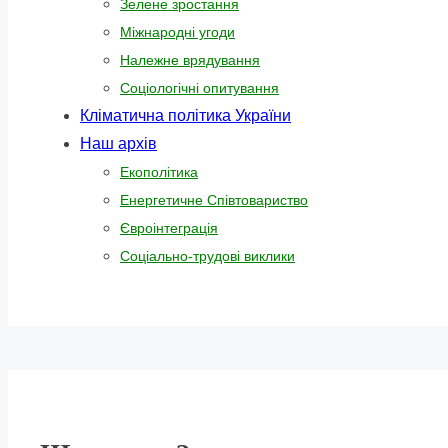
Зелене зростання
Міжнародні угоди
Належне врядування
Соціологічні опитування
Кліматична політика України
Наш архів
Екополітика
Енергетичне Співтовариство
Євроінтеграція
Соціально-трудові виклики