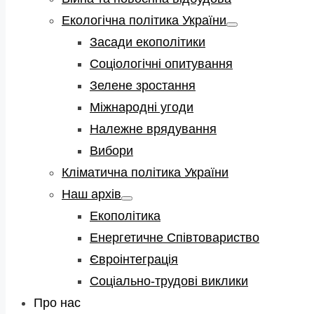
Екологічна політика України
Show
sub
Засади екополітики
menu
Соціологічні опитування
Зелене зростання
Міжнародні угоди
Належне врядування
Вибори
Кліматична політика України
Наш архів
Show
sub
Екополітика
menu
Енергетичне Співтовариство
Євроінтеграція
Соціально-трудові виклики
Про нас