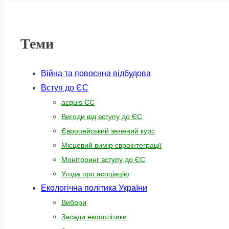
Теми
Війна та повоєнна відбудова
Вступ до ЄС
acquis ЄС
Вигоди від вступу до ЄС
Європейський зелений курс
Місцевий вимір євроінтеграції
Моніторинг вступу до ЄС
Угода про асоціацію
Екологічна політика України
Вибори
Засади екополітики