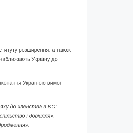
ституту розширення, а також
і наближають Україну до
 виконання Україною вимог
яху до членства в ЄС:
пільство і довкілля».
дродження».