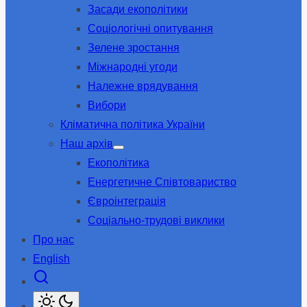
Засади екополітики
sub
menu
Соціологічні опитування
Зелене зростання
Міжнародні угоди
Належне врядування
Вибори
Кліматична політика України
Наш архів
Show
Екополітика
sub
menu
Енергетичне Співтовариство
Євроінтеграція
Соціально-трудові виклики
Про нас
English