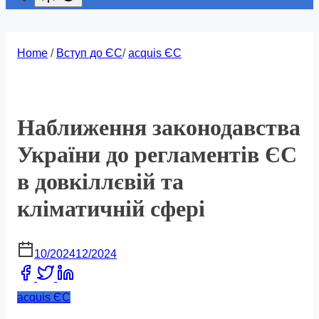
Home
/
Вступ до ЄС
/
acquis ЄС
Наближення законодавства
України до регламентів ЄС
в довкіллєвій та
кліматичній сфері
10/2024
12/2024
Share
this
acquis ЄС
post