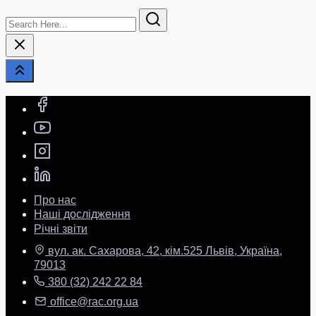
Search
Here...
Про нас
Наші дослідження
Річні звіти
вул. ак. Сахарова, 42, кім.525 Львів, Україна,
79013
380 (32) 242 22 84
office@rac.org.ua