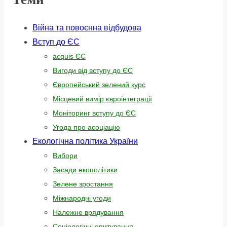
Війна та повоєнна відбудова
Вступ до ЄС
acquis ЄС
Вигоди від вступу до ЄС
Європейський зелений курс
Місцевий вимір євроінтеграції
Моніторинг вступу до ЄС
Угода про асоціацію
Екологічна політика України
Вибори
Засади екополітики
Зелене зростання
Міжнародні угоди
Належне врядування
Соціологічні опитування