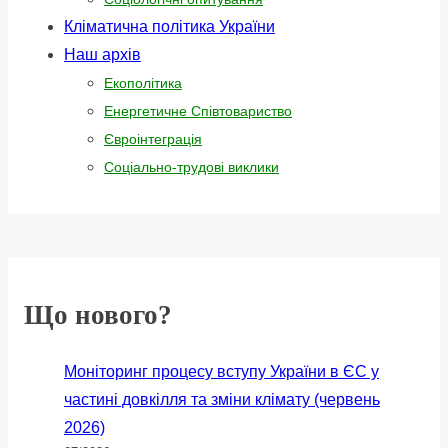
Кліматична політика України
Наш архів
Екополітика
Енергетичне Співтовариство
Євроінтеграція
Соціально-трудові виклики
Що нового?
Моніторинг процесу вступу України в ЄС у
частині довкілля та зміни клімату (червень
2026)