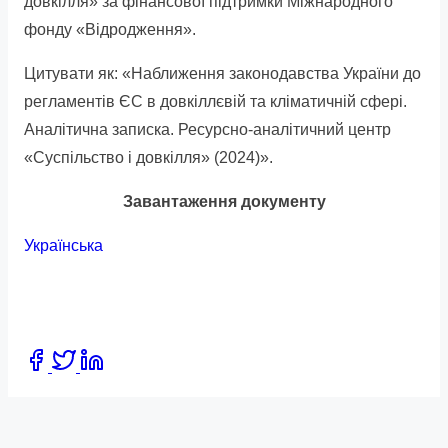
довкілля» за фінансової підтримки Міжнародного
фонду «Відродження».
Цитувати як: «Наближення законодавства України до
регламентів ЄС в довкіллєвій та кліматичній сфері.
Аналітична записка. Ресурсно-аналітичний центр
«Суспільство і довкілля» (2024)».
Завантаження документу
Українська
Share
this
post
on: