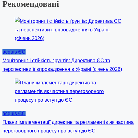
Рекомендовані
acquis ЄС
Моніторинг і стійкість ґрунтів: Директива ЄС та
перспективи її впровадження в Україні (січень 2026)
acquis ЄС
Плани імплементації директив та регламентів як частина
переговорного процесу про вступ до ЄС