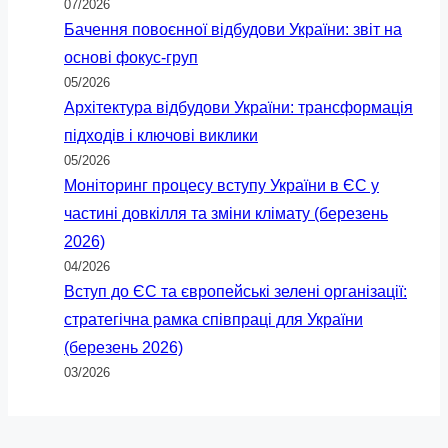
07/2026
Бачення повоєнної відбудови України: звіт на
основі фокус-груп
05/2026
Архітектура відбудови України: трансформація
підходів і ключові виклики
05/2026
Моніторинг процесу вступу України в ЄС у
частині довкілля та зміни клімату (березень
2026)
04/2026
Вступ до ЄС та європейські зелені організації:
стратегічна рамка співпраці для України
(березень 2026)
03/2026